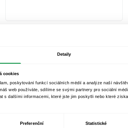
Detaily
á cookies
klam, poskytování funkcí sociálních médií a analýze naší návšt
 náš web používáte, sdílíme se svými partnery pro sociální média
 s dalšími informacemi, které jste jim poskytli nebo které získa
Máte méně než 1 000
zaměstnanců? Zde je váš
Preferenční
Statistické
průvodce VSME standardy pro