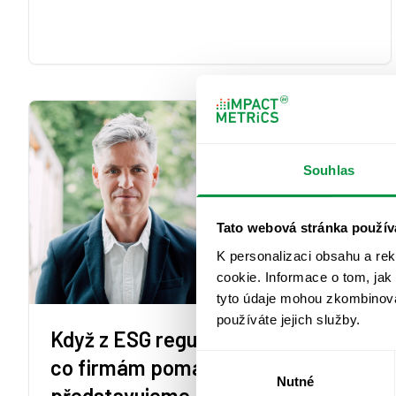
Souhlas
Tato webová stránka použív
K personalizaci obsahu a re
cookie. Informace o tom, jak
tyto údaje mohou zkombinovat
používáte jejich služby.
Když z ESG regulací vybereme to,
Výběr
co firmám pomáhá:
Nutné
souhlasu
představujeme ESG proBusiness