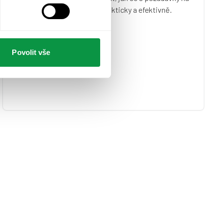
dodání ESG dat vypořádat prakticky a efektivně.
Povolit vše