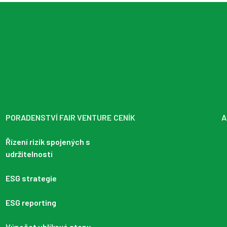
PORADENSTVÍ FAIR VENTURE
CENÍK
A
Řízení rizik spojených s
udržitelností
ESG strategie
ESG reporting
Výpočet uhlíkové stopy