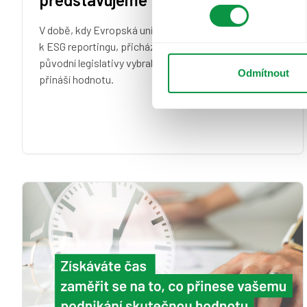
V době, kdy Evropská unie zjednodušuje svůj přístup
k ESG reportingu, přicházíme s řešením, které si z
původní legislativy vybralo jen to, co firmám skutečně
Odmítnout
přináší hodnotu.